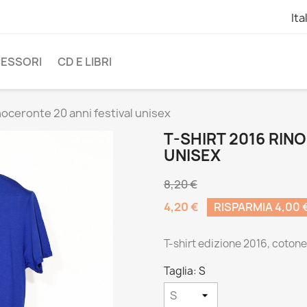
Ita
ESSORI
CD E LIBRI
noceronte 20 anni festival unisex
T-SHIRT 2016 RIN
UNISEX
8,20 €
4,20 €
RISPARMIA 4,00 
T-shirt edizione 2016, coton
Taglia: S