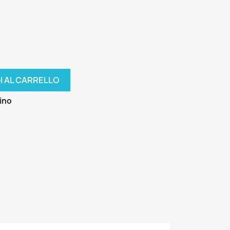
I AL CARRELLO
zino