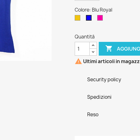
Colore: Blu Royal
Giallo
Fucsia
Blu
Royal
Quantità

AGGIUNG

Ultimi articoli in magaz
Security policy
Spedizioni
Reso