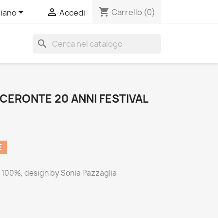
shopping_cart


Carrello
(0)
liano
Accedi
search
OCERONTE 20 ANNI FESTIVAL
€
e 100%, design by Sonia Pazzaglia