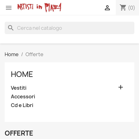
shopping_cart


(0)
search
Home
Offerte
HOME

Vestiti
Accessori
Cd e Libri
OFFERTE