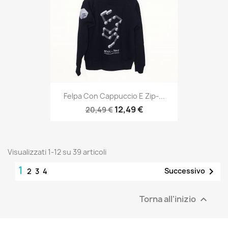
Felpa Con Cappuccio E Zip-...
12,49 €
20,49 €
Visualizzati 1-12 su 39 articoli
1

Successivo
2
3
4
Torna all'inizio
