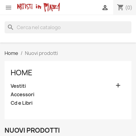
shopping_cart


(0)
search
Home
Nuovi prodotti
HOME

Vestiti
Accessori
Cd e Libri
NUOVI PRODOTTI