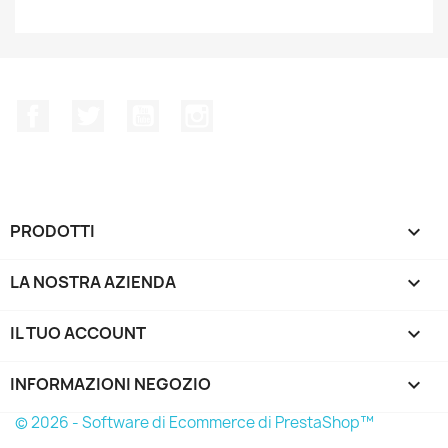
Facebook
Twitter
YouTube
Instagram
PRODOTTI

LA NOSTRA AZIENDA

IL TUO ACCOUNT

INFORMAZIONI NEGOZIO
keyboard_arrow_down
© 2026 - Software di Ecommerce di PrestaShop™