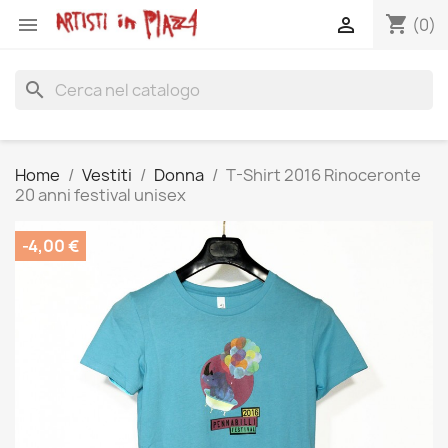
shopping_cart


(0)
search
Home
Vestiti
Donna
T-Shirt 2016 Rinoceronte
20 anni festival unisex
-4,00 €