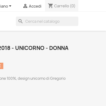
shopping_cart


Carrello
(0)
liano
Accedi
search
 2018 - UNICORNO - DONNA
€
otone 100%, design unicorno di Gregorio