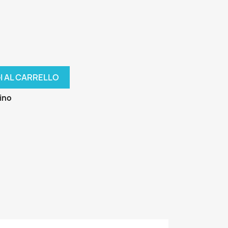
I AL CARRELLO
zino