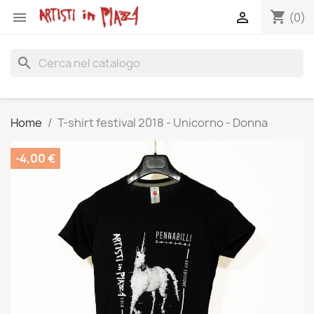
shopping_cart


(0)
search
Home
T-shirt festival 2018 - Unicorno - Donna
-4,00 €