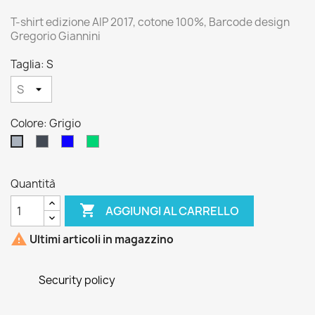
T-shirt edizione AIP 2017, cotone 100%, Barcode design
Gregorio Giannini
Taglia: S
Colore: Grigio
Nero
Blu
Verde
Grigio
Royal
Acqua
Quantità

AGGIUNGI AL CARRELLO

Ultimi articoli in magazzino
Security policy