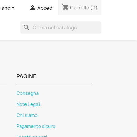
shopping_cart


Carrello
(0)
liano
Accedi
search
PAGINE
Consegna
Note Legali
Chi siamo
Pagamento sicuro