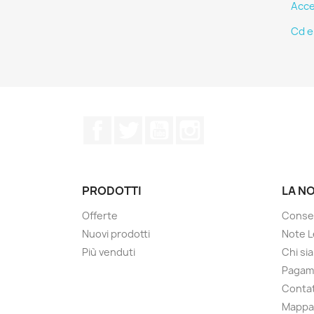
Acce
Cd e 
Facebook
Twitter
YouTube
Instagram
PRODOTTI
LA N
Offerte
Conse
Nuovi prodotti
Note L
Più venduti
Chi si
Pagam
Contat
Mappa 