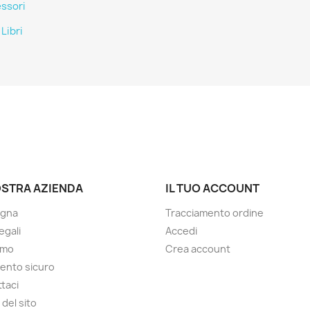
ssori
Libri
OSTRA AZIENDA
IL TUO ACCOUNT
gna
Tracciamento ordine
egali
Accedi
amo
Crea account
ento sicuro
taci
del sito