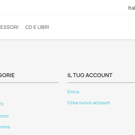
Ita
ESSORI
CD E LIBRI
GORIE
IL TUO ACCOUNT
Entra
Crea nuovo account
ti
omo
onna